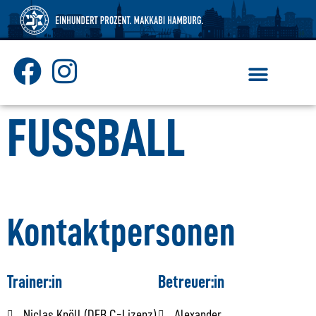
Mitglied werden
FUSSBALL
Kontaktpersonen
Trainer:in
Betreuer:in
Niclas Knöll (DFB C-Lizenz)
Alexander