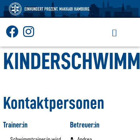
Mitglied werden
KINDERSCHWIMM
Kontaktpersonen
Trainer:in
Betreuer:in
Schwimmtrainer:in wird
Andrea